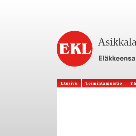
Asikkala
Etusivu
Toimintamuistio
Yh