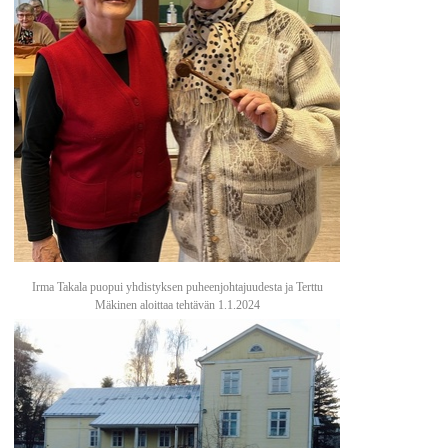
Irma Takala puopui yhdistyksen puheenjohtajuudesta ja Terttu
Mäkinen aloittaa tehtävän 1.1.2024