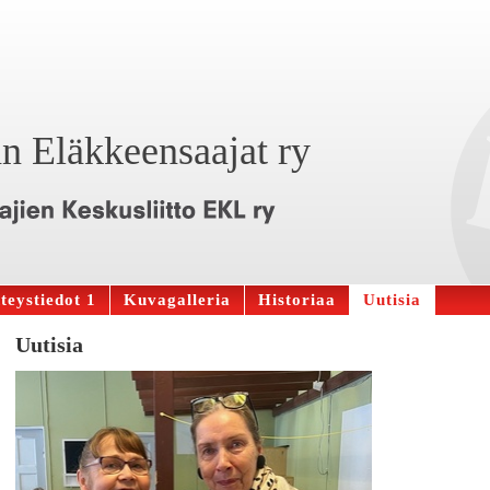
n Eläkkeensaajat ry
teystiedot 1
Kuvagalleria
Historiaa
Uutisia
Uutisia