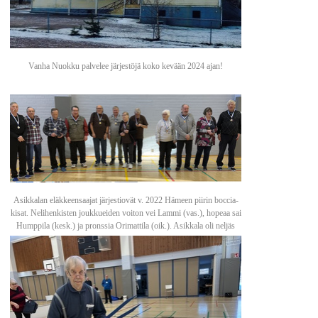
Vanha Nuokku palvelee järjestöjä koko kevään 2024 ajan!
Asikkalan eläkkeensaajat järjestiovät v. 2022 Hämeen piirin boccia-
kisat. Nelihenkisten joukkueiden voiton vei Lammi (vas.), hopeaa sai
Humppila (kesk.) ja pronssia Orimattila (oik.). Asikkala oli neljäs