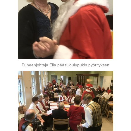
Puheenjohtaja Eila pääsi joulupukin pyörityksen