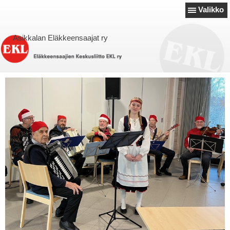
Valikko
Asikkalan Eläkkeensaajat ry