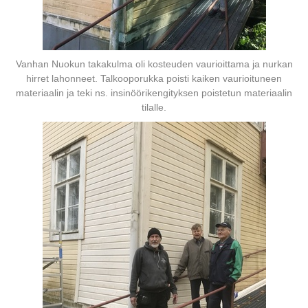
Vanhan Nuokun takakulma oli kosteuden vaurioittama ja nurkan
hirret lahonneet. Talkooporukka poisti kaiken vaurioituneen
materiaalin ja teki ns. insinöörikengityksen poistetun materiaalin
tilalle.