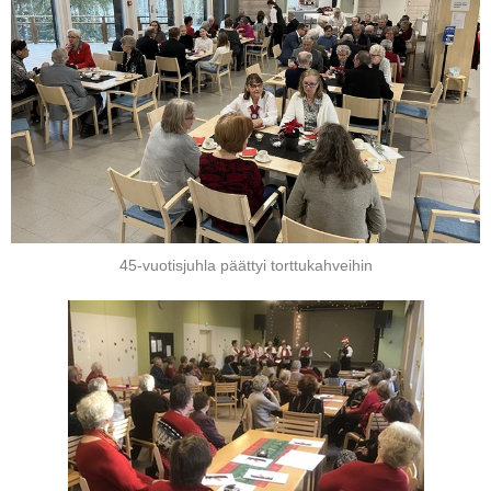
45-vuotisjuhla päättyi torttukahveihin