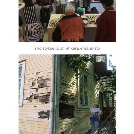
Yhdistyksellä on ahkera emännistö