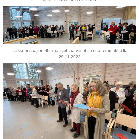
Eläkkeensaajien 45-vuotisjuhlaa vietettiin seurakuntakodilla
29.11.2022