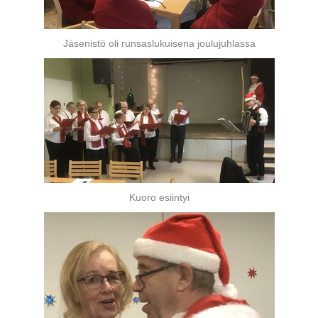
Jäsenistö oli runsaslukuisena joulujuhlassa
Kuoro esiintyi