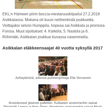
EKL:n Hämeen piirin boccia-mestaruuskilpailut 27.2.2018
Asikkalassa. Mukana oli kuusi nelihenkistä joukkuetta.
Voittajaksi selvisi Humppila, hopeaa sai Asikkala ja pronssia
Forssa. Muut sijoitukset: 4. Kärkölä, 5. Nastola ja 6.
Riihimäki. Asikkalan joukkue kuvassa vasemmalla.
Asikkalan eläkkeensaajat 40 vuotta syksyllä 2017
Juhlayleisöä, edessä puheenjohtaja Eila Vornanen
Ansioituneet jäsenet palkittiin. Kultaisen ansiomerkin saivat
Niinimäki Leena ja Asta Siren. Hopeisen ansiomerkin saivat Ahola