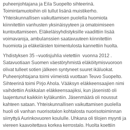
puheenjohtajana ja Eila Suopelto sihteerinä.
Toimintamuotoihin oli tullut lisänä muistikerho.
Yhteiskunnallisen vaikuttamisen puolella huomiota
kiinnitettiin vanhusten yksinäisyyteen ja omatoimiseen
kuntouttamiseen. Eläkeläisyhdistyksille vaadittiin lisää
voimavaroja, ambulanssien saatavuuteen kiinnitettiin
huomiota ja eläkeläisten toimentulosta kannettiin huolta.
Yhdistyksen 35 –vuotisjuhlia vietettiin vuonna 2012 .
Satavuotiaan Suomen väestöryhmistä eläköitymisvuoroon
olivat tulleet sotien jälkeen syntyneet suuret ikäluokat.
Puheenjohtajana toimi viimeistä vuottaan Teuvo Suopelto.
Sihteerinä toimi Pirjo Ahola. Vääksyn eläkkeensaajien nimi
vaihdettiin Asikkalan eläkkeensaajiksi, kun jäsenistö oli
laajentunut kaikkiin kyläkuntiin. Jäsenmäärä oli noussut
kahteen sataan. Yhteiskunnallisen vaikuttamisen puolella
huoli oli vanhan nuorisotalon kohtalosta nuorisotoiminnan
siirryttyä Aurinkovuoren koululle. Uhkana oli tilojen myynti ja
viereen kaavoitettava korkea kerrostalo. Huolta koettiin