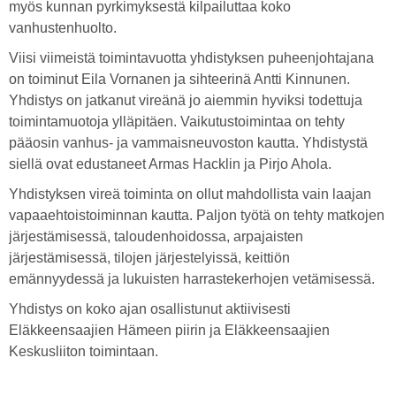
myös kunnan pyrkimyksestä kilpailuttaa koko
vanhustenhuolto.
Viisi viimeistä toimintavuotta yhdistyksen puheenjohtajana
on toiminut Eila Vornanen ja sihteerinä Antti Kinnunen.
Yhdistys on jatkanut vireänä jo aiemmin hyviksi todettuja
toimintamuotoja ylläpitäen. Vaikutustoimintaa on tehty
pääosin vanhus- ja vammaisneuvoston kautta. Yhdistystä
siellä ovat edustaneet Armas Hacklin ja Pirjo Ahola.
Yhdistyksen vireä toiminta on ollut mahdollista vain laajan
vapaaehtoistoiminnan kautta. Paljon työtä on tehty matkojen
järjestämisessä, taloudenhoidossa, arpajaisten
järjestämisessä, tilojen järjestelyissä, keittiön
emännyydessä ja lukuisten harrastekerhojen vetämisessä.
Yhdistys on koko ajan osallistunut aktiivisesti
Eläkkeensaajien Hämeen piirin ja Eläkkeensaajien
Keskusliiton toimintaan.