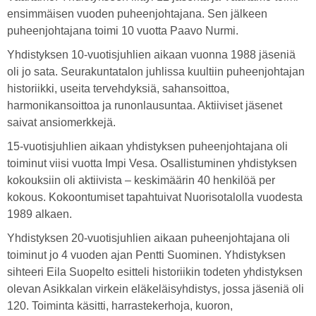
ensimmäisen vuoden puheenjohtajana. Sen jälkeen
puheenjohtajana toimi 10 vuotta Paavo Nurmi.
Yhdistyksen 10-vuotisjuhlien aikaan vuonna 1988 jäseniä
oli jo sata. Seurakuntatalon juhlissa kuultiin puheenjohtajan
historiikki, useita tervehdyksiä, sahansoittoa,
harmonikansoittoa ja runonlausuntaa. Aktiiviset jäsenet
saivat ansiomerkkejä.
15-vuotisjuhlien aikaan yhdistyksen puheenjohtajana oli
toiminut viisi vuotta Impi Vesa. Osallistuminen yhdistyksen
kokouksiin oli aktiivista – keskimäärin 40 henkilöä per
kokous. Kokoontumiset tapahtuivat Nuorisotalolla vuodesta
1989 alkaen.
Yhdistyksen 20-vuotisjuhlien aikaan puheenjohtajana oli
toiminut jo 4 vuoden ajan Pentti Suominen. Yhdistyksen
sihteeri Eila Suopelto esitteli historiikin todeten yhdistyksen
olevan Asikkalan virkein eläkeläisyhdistys, jossa jäseniä oli
120. Toiminta käsitti, harrastekerhoja, kuoron,