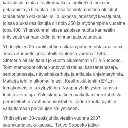
kalastustoimintaa, teatterimatkoja, uintiretkiä, boccian
pelaamista ja liikuntaa. Uutena toimintamuotona oli tullut
lähialueiden eläkeläisille Tallukassa järjestetyt kevätjuhlat,
joissa aluksi osallistujia oli noin 250 ja myöhempinä vuosina
jopa 400. Yhteiskunnallisissa asioissa huolta kannettiin
erityisesti vanhainkodin toiminnan jatkuvuudesta.
Yhdistyksen 25-vuotisjuhlien aikaan puheenjohtajana toimi
Teuvo Suopelto, joka aloitti kautensa vuonna 1998.
Sihteeriä oli aloittanut jo vuotta aikaisemmin Eila Suopelto.
Toimintamuodot olivat kuntovoimistelua, kansantansseja,
senioritansseja, näytelmäkerhoja ja erilaisia ohjelmaryhmiä.
Matkoja tehtiin ulkomaille asti. Kesäretkiä tehtiin EKL:n
lomakohteisiin ja kylpylöihin. Naapuriyhdistysten kanssa
tehtiin vierailuja. Yhteiskunnallinen vaikuttaminen kohdistui
perustettuihin vanhusneuvostoihin, joiden kautta pyrittiin
vaikuttamaan palvelujen säilymiseen.
Yhdistyksen 30-vuotisjuhlia viettiin vuonna 2007
seurakuntakeskuksessa. Teuvo Suopelto jatkoi