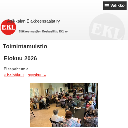
Valikko
Asikkalan Eläkkeensaajat ry
Toimintamuistio
Elokuu 2026
Ei tapahtumia
« heinäkuu
syyskuu »