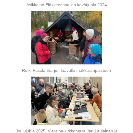
Asikkalan Eläkkeensaajien kevätjuhla 2024
Retki Pasolanharjun laavulle makkaranpaistoon
Joulujuhla 2025. Vieraina kirkkoherra Jari Laulainen ja