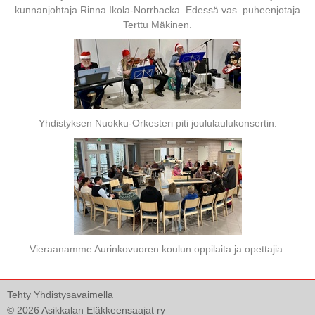
kunnanjohtaja Rinna Ikola-Norrbacka. Edessä vas. puheenjotaja
Terttu Mäkinen.
Yhdistyksen Nuokku-Orkesteri piti joululaulukonsertin.
Vieraanamme Aurinkovuoren koulun oppilaita ja opettajia.
Tehty Yhdistysavaimella
©
2026 Asikkalan Eläkkeensaajat ry